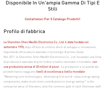
Disponibile In Un'ampia Gamma Di Tipi E
Stili
Contattateci Per Il Catalogo Prodotti!
Profilo di fabbrica
La Shenzhen Shen MaoXin Electronics Co., Ltd. è stata fondata nel
settembre 1970,
dopo 49 anni di continui sforzi di sviluppo e innovazione,
importando attrezzature avanzate e tecnologie di prima classe.
Nel 2011, la Shenzhen Shen MaoXin Electronics Co., Ltd. ha avviato una linea
di produzione avanzata di prim'ordine a livello nazionale e mondiale,
con
una produzione annua di 20 milioni di pezzi
. Le prestazioni e la qualità dei
prodotti hanno raggiunto
livelli di eccellenza a livello mondiale
.
"Mastering core technologies , developing first world -class energy-saving
components, make much more contributions to energy-saving !" is the
enterprise value of Shenamo, also the common goal of each Shenmao staff.