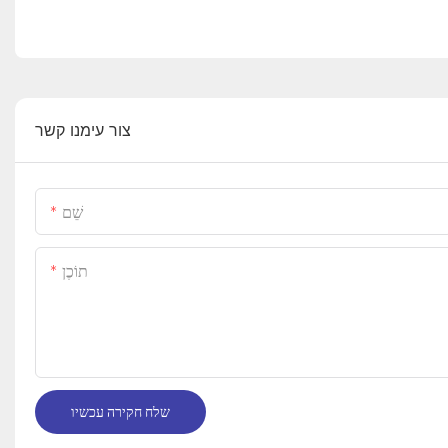
צור עימנו קשר
שֵׁם
תוֹכֶן
שלח חקירה עכשיו