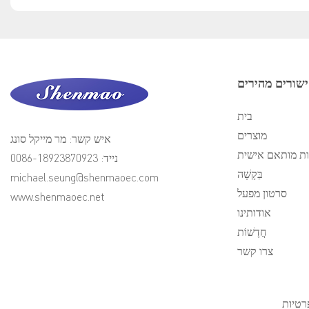
שורים מהירים
בית
מוצרים
איש קשר: מר מייקל סונג
ת מותאם אישית
נייד: 0086-18923870923
בַּקָשָׁה
michael.seung@shenmaoec.com
סרטון מפעל
www.shenmaoec.net
אודותינו
חֲדָשׁוֹת
צרו קשר
רטיות