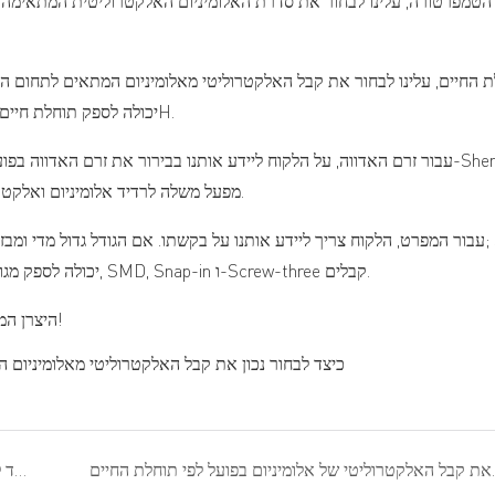
הטמפרטורה, עלינו לבחור את סדרת האלומיניום האלקטרוליטית המתאימה 
ת החיים, עלינו לבחור את קבל האלקטרוליטי מאלומיניום המתאים לתחום ה
הארוכה צריכה להיות ארוכה יותר; Shenmao יכולה לספק תוחלת חיים ארוכה של עד 50000H.
עבור זרם האדווה, על הלקוח ליידע אותנו בבירור את זרם האדווה בפועל במ
מפעל משלה לרדיד אלומיניום ואלקטרוליטים, מה שמבטיח מאוד אמינות ויעילות גבוהות של המוצרים שלנו.
עבור המפרט, הלקוח צריך ליידע אותנו על בקשתו. אם הגודל גדול מדי ומבזבז מ
יכולה לספק מגוון עיצובים קומפקטיים, כולל קבל אלקטרוליטי אלומיניום מסוג רדיאלי, SMD, Snap-in ו-Screw-three קבלים.
Shenmao: היצרן המוביל של קבלי אלקטרוליטיים מאלומיניום במשך 49 שנים!
פועל לפי תוחלת החיים?
כיצד לשפר ביעילות את אמינות מנהל ההתקן של ספק הכוח של LED באמצעות פתרון E-cap?