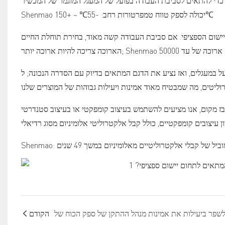
כדי להתאים לסביבת העבודה בפועל של המעגל המוגמר של המכשיר;
Shenmao יכולה לספק טווח טמפרטורות רחב: -55℃ ~ +150℃
יישום הספציפי. אם סביבת העבודה קשה מאוד, בחירת תוחלת החיים
עגלים, ואז נציע את הדגם המתאים בדיוק עם הסדרה הנכונה; ל-Shenmao יש
קום, אנו מציעים להשתמש בעיצוב קומפקטי או בעיצוב סטנדרטי; Shenmao
הקודם