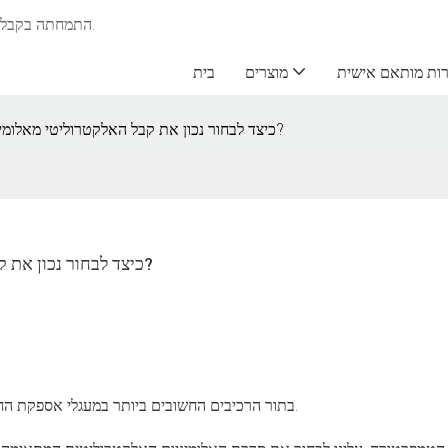
חברת Shenmao Capacitors התמחתה בקבלים אלקטרוליטיים מאלומיניום משנת 1970.
ות מותאם אישית
מוצרים
בית
כיצד לבחור נכון את קבל האלקטרוליטי מאלומיניום המתאים לתחום יישום ספציפי?
כיצד לבחור נכון את קבל האלקטרוליטי מאלומיניום המתאים לתחום יישום ספציפי?
בתור הרכיבים החשובים ביותר במעגלי אספקת החשמל, בחירה נכונה של קבל אלקטרוליטי מאלומיניום היא משמעותית.