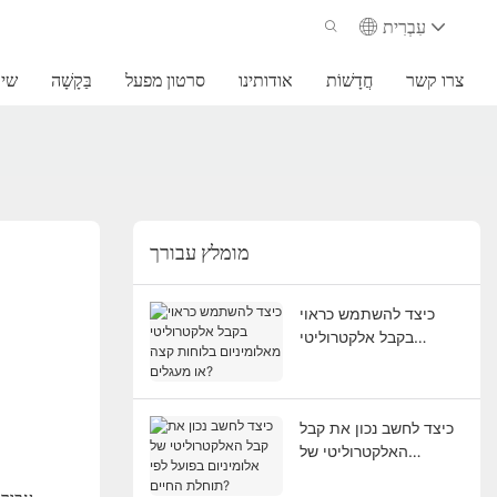
עִבְרִית
צרו קשר
חֲדָשׁוֹת
אודותינו
סרטון מפעל
בַּקָשָׁה
שיר
מומלץ עבורך
כיצד להשתמש כראוי
בקבל אלקטרוליטי
מאלומיניום בלוחות קצה
או מעגלים?
כיצד לחשב נכון את קבל
האלקטרוליטי של
אלומיניום בפועל לפי