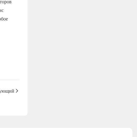
торов.
нс
обое
ующий