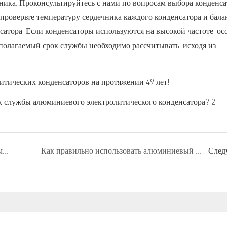
ика. Проконсультируйтесь с нами по вопросам выбора конденса
проверьте температуру сердечника каждого конденсатора и бала
атора. Если конденсаторы используются на высокой частоте, ос
олагаемый срок службы необходимо рассчитывать, исходя из
тических конденсаторов на протяжении 49 лет!
Как правильно выбрать подходящий алюминиевый электролитический конденсатор для конкретной области применения?
Как правильно использовать алюминиевый электролитический конденсатор в торцевых или печатных платах?
След