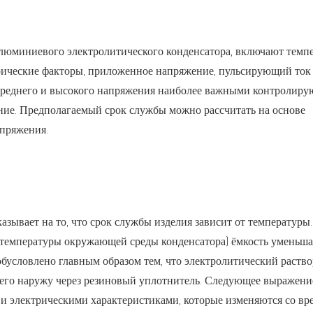
юминиевого электролитического конденсатора, включают темпе
трические факторы, приложенное напряжение, пульсирующий ток
в среднего и высокого напряжения наиболее важными контроли
ние. Предполагаемый срок службы можно рассчитать на основе
пряжения.
азывает на то, что срок службы изделия зависит от температуры.
емпературы окружающей среды конденсатора) ёмкость уменьшае
обусловлено главным образом тем, что электролитический раство
т его наружу через резиновый уплотнитель. Следующее выражение
и электрическими характеристиками, которые изменяются со вр