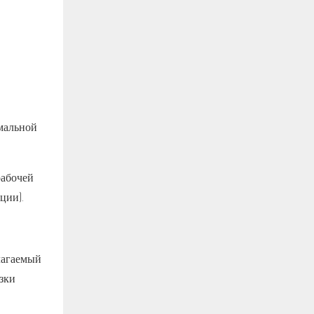
мальной
рабочей
ции).
лагаемый
зки