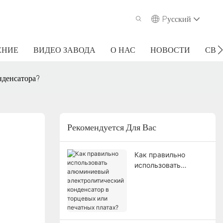
Pусский
ЕНИЕ
ВИДЕО ЗАВОДА
О НАС
НОВОСТИ
СВЯ
нденсатора?
Рекомендуется Для Вас
Как правильно
использовать
алюминиевый
электролитический
конденсатор в
торцевых или
печатных платах?