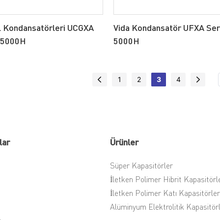
l Kondansatörleri UCGXA
Vida Kondansatör UFXA Ser
C 5000H
5000H
1
2
3
4
lar
Ürünler
Süper Kapasitörler
İletken Polimer Hibrit Kapasitörl
İletken Polimer Katı Kapasitörler
Alüminyum Elektrolitik Kapasitör