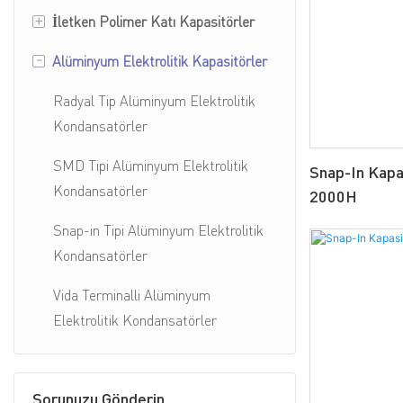
+
İletken Polimer Katı Kapasitörler
SMD Tipi İletken Polimer Hibrit
Kapasitörler
-
Alüminyum Elektrolitik Kapasitörler
SMD Tipi İletken Polimer Katı
Radyal Tip İletken Polimer Hibrit
Kapasitörler
Radyal Tip Alüminyum Elektrolitik
Kapasitörler
Radyal Tip İletken Polimer Katı
Kondansatörler
Kapasitörler
SMD Tipi Alüminyum Elektrolitik
Snap-In Kapa
Kondansatörler
2000H
Snap-in Tipi Alüminyum Elektrolitik
Kondansatörler
Vida Terminalli Alüminyum
Elektrolitik Kondansatörler
Sorunuzu Gönderin