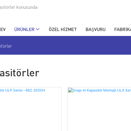
asitörler konusunda
EV
ÜRÜNLER
ÖZEL HIZMET
BAŞVURU
FABRIK
itörler
asitörler