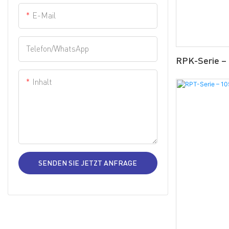
E-Mail
Aluminium-
Elektrolytkondensatoren vom
Snap-In-Typ
Telefon/WhatsApp
RPK-Serie –
Aluminium-
Inhalt
Elektrolytkondensatoren mit
Schraubanschluss
SENDEN SIE JETZT ANFRAGE