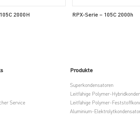
 105C 2000H
RPX-Serie – 105C 2000h
ks
Produkte
Superkondensatoren
Leitfähige Polymer-Hybridkonde
cher Service
Leitfähige Polymer-Feststoffkon
Aluminium-Elektrolytkondensato