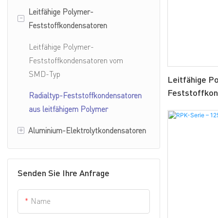
Leitfähige Polymer-
Leitfähige Polymer-
-
Feststoffkondensatoren
Hybridkondensatoren vom SMD-
Typ
Leitfähige Polymer-
Leitfähige Polymer-
Feststoffkondensatoren vom
Hybridkondensatoren vom radialen
SMD-Typ
Leitfähige P
Typ
Feststoffko
Radialtyp-Feststoffkondensatoren
– 105 °C 300
aus leitfähigem Polymer
+
Aluminium-Elektrolytkondensatoren
Radiale Aluminium-
Elektrolytkondensatoren
Senden Sie Ihre Anfrage
Aluminium-
Elektrolytkondensatoren vom
Name
SMD-Typ