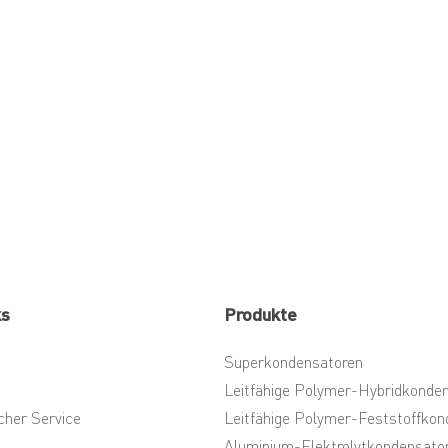
ks
Produkte
Superkondensatoren
Leitfähige Polymer-Hybridkonde
cher Service
Leitfähige Polymer-Feststoffkon
Aluminium-Elektrolytkondensato