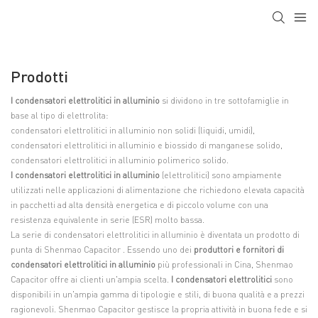
Prodotti
I condensatori elettrolitici in alluminio
si dividono in tre sottofamiglie in
base al tipo di elettrolita:
condensatori elettrolitici in alluminio non solidi (liquidi, umidi),
condensatori elettrolitici in alluminio e biossido di manganese solido,
condensatori elettrolitici in alluminio polimerico solido.
I condensatori elettrolitici in alluminio
(elettrolitici) sono ampiamente
utilizzati nelle applicazioni di alimentazione che richiedono elevata capacità
in pacchetti ad alta densità energetica e di piccolo volume con una
resistenza equivalente in serie (ESR) molto bassa.
La serie di condensatori elettrolitici in alluminio è diventata un prodotto di
punta di
Shenmao Capacitor
. Essendo uno dei
produttori e fornitori di
condensatori elettrolitici in alluminio
più professionali in Cina, Shenmao
Capacitor offre ai clienti un'ampia scelta.
I condensatori elettrolitici
sono
disponibili in un'ampia gamma di tipologie e stili, di buona qualità e a prezzi
ragionevoli. Shenmao Capacitor gestisce la propria attività in buona fede e si