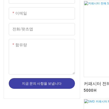
시터
나사 단자 알루미늄 전해 커패시
이메일
터
전화/왓츠앱
함유량
커패시터 전해 
지금 문의 사항을 보냅니다
5000H