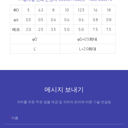
ΦD
5
6.3
8
10
12.5
16
18
φd
0.5
0.5
0.6
0.6
0.6
0.8
0.8
에프
2.0
2.5
3.5
5.0
5.0
7.5
7.5
φD’
φD+0.5최대.
L’
L+2.0최대
메시지 보내기
귀하를 위한 무료 샘플 제공 및 귀하의 편의에 따른 기술 컨설팅
이름