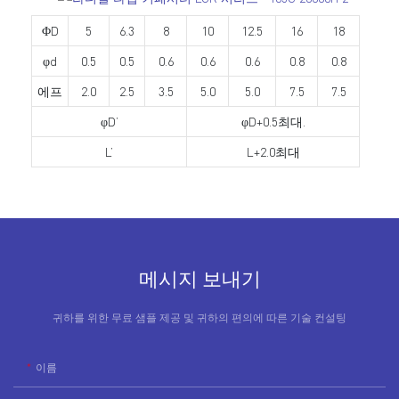
ΦD
5
6.3
8
10
12.5
16
18
φd
0.5
0.5
0.6
0.6
0.6
0.8
0.8
에프
2.0
2.5
3.5
5.0
5.0
7.5
7.5
φD’
φD+0.5최대.
L’
L+2.0최대
메시지 보내기
귀하를 위한 무료 샘플 제공 및 귀하의 편의에 따른 기술 컨설팅
이름